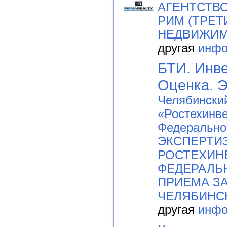
АГЕНТСТВО
РИМ (ТРЕТ
НЕДВИЖИМО
другая
инфо
БТИ. Инве
Оценка. Э
Челябински
«Ростехинв
Федерально
ЭКСПЕРТИ
РОСТЕХИН
ФЕДЕРАЛЬН
ПРИЕМА З
ЧЕЛЯБИНС
другая
инфо