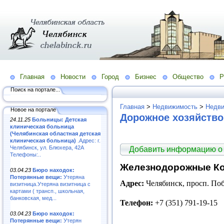
Главная
Новости
Город
Бизнес
Общество
Р
Поиск на портале...
Главная
>
Недвижимость
>
Недви
Новое на портале
Дорожное хозяйство
24.11.25
Больницы: Детская
клиническая больница
(Челябинская областная детская
клиническая больница)
.Адрес: г.
Челябинск, ул. Блюхера, 42А
Добавить информацию о
Телефоны:..
Железнодорожные Ко
03.04.23
Бюро находок:
Потерянные вещи:
Утеряна
Адрес:
Челябинск, просп. Поб
визитница.Утеряна визитница с
картами ( трансп., школьная,
банковская, мед...
Телефон:
+7 (351) 791-19-15
03.04.23
Бюро находок:
Потерянные вещи:
Утерян