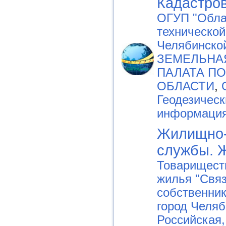
Кадастро
ОГУП "Обла
технической
Челябинско
ЗЕМЕЛЬНА
ПАЛАТА П
ОБЛАСТИ
,
Геодезичес
информаци
Жилищно
службы. 
Товарищест
жилья "Связ
собственник
город Челяб
Российская,