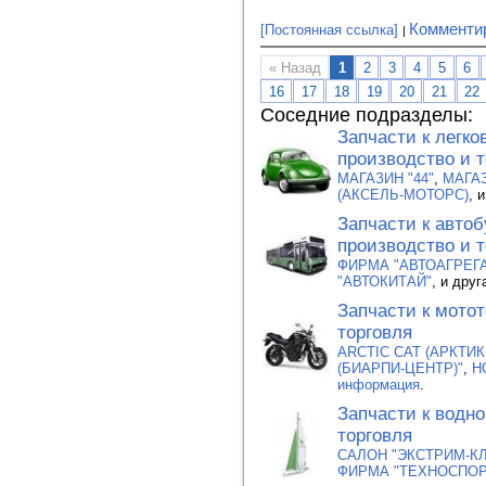
Комменти
[Постоянная ссылка]
« Назад
1
2
3
4
5
6
16
17
18
19
20
21
22
Соседние подразделы:
Запчасти к легк
производство и 
МАГАЗИН "44"
,
МАГАЗ
(АКСЕЛЬ-МОТОРС)
, 
Запчасти к авто
производство и 
ФИРМА "АВТОАГРЕГА
"АВТОКИТАЙ"
, и дру
Запчасти к мотот
торговля
ARCTIC CAT (АРКТИК
(БИАРПИ-ЦЕНТР)"
,
H
информация
.
Запчасти к водно
торговля
САЛОН "ЭКСТРИМ-КЛ
ФИРМА "ТЕХНОСПОР