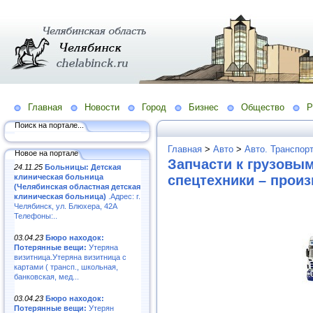
Главная
Новости
Город
Бизнес
Общество
Р
Поиск на портале...
Главная
>
Авто
>
Авто. Транспор
Новое на портале
Запчасти к грузовы
24.11.25
Больницы: Детская
клиническая больница
спецтехники – произ
(Челябинская областная детская
клиническая больница)
.Адрес: г.
Челябинск, ул. Блюхера, 42А
Телефоны:..
03.04.23
Бюро находок:
Потерянные вещи:
Утеряна
визитница.Утеряна визитница с
картами ( трансп., школьная,
банковская, мед...
03.04.23
Бюро находок:
Потерянные вещи:
Утерян