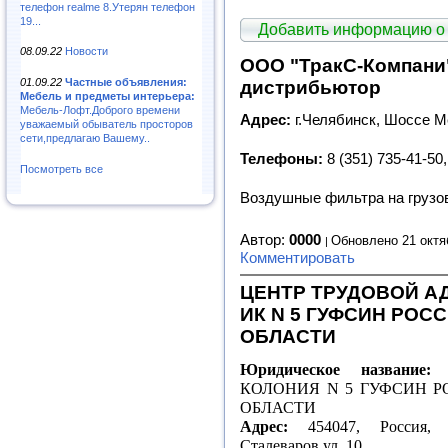
телефон realme 8.Утерян телефон
19...
Добавить информацию о
08.09.22
Новости
ООО "ТракС-Компани
01.09.22
Частные объявления:
дистрибьютор
Мебель и предметы интерьера:
Мебель-Лофт.Доброго времени
Адрес:
г.Челябинск, Шоссе М
уважаемый обыватель просторов
сети,предлагаю Вашему..
Телефоны:
8 (351) 735-41-50,
Посмотреть все
Воздушные фильтра на грузов
Автор:
0000
Обновлено 21 октя
Комментировать
ЦЕНТР ТРУДОВОЙ 
ИК N 5 ГУФСИН РОС
ОБЛАСТИ
Юридическое название:
Ф
КОЛОНИЯ N 5 ГУФСИН 
ОБЛАСТИ
Адрес:
454047, Россия, Ч
Сталеваров ул, 10