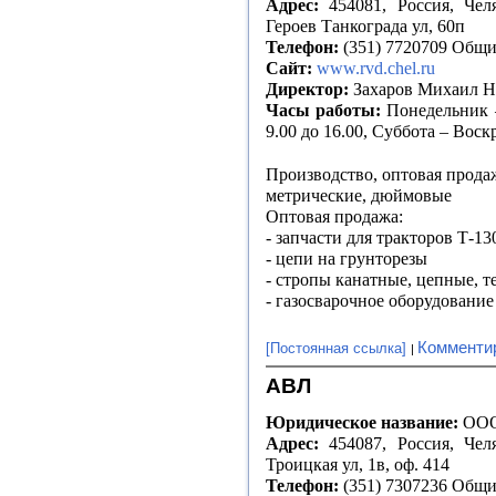
Адрес:
454081, Россия, Челя
Героев Танкограда ул, 60п
Телефон:
(351) 7720709 Общи
Сайт:
www.rvd.chel.ru
Директор:
Захаров Михаил 
Часы работы:
Понедельник –
9.00 до 16.00, Суббота – Вос
Производство, оптовая прода
метрические, дюймовые
Оптовая продажа:
- запчасти для тракторов Т-1
- цепи на грунторезы
- стропы канатные, цепные, 
- газосварочное оборудование
Комменти
[Постоянная ссылка]
АВЛ
Юридическое название:
ООО
Адрес:
454087, Россия, Челя
Троицкая ул, 1в, оф. 414
Телефон:
(351) 7307236 Общ