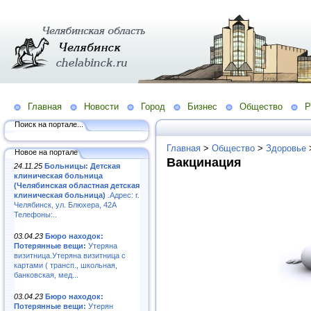
Главная
Новости
Город
Бизнес
Общество
Р
Поиск на портале...
Главная
>
Общество
>
Здоровье
Новое на портале
Вакцинация
24.11.25
Больницы: Детская
клиническая больница
(Челябинская областная детская
клиническая больница)
.Адрес: г.
Челябинск, ул. Блюхера, 42А
Телефоны:..
03.04.23
Бюро находок:
Потерянные вещи:
Утеряна
визитница.Утеряна визитница с
картами ( трансп., школьная,
банковская, мед...
03.04.23
Бюро находок:
Потерянные вещи:
Утерян