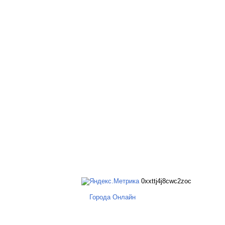
0xxttj4j8cwc2zoc
Города Онлайн