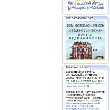
dom.gorodaonline.com
Общение на сайте
Здравствуйте! Если на
центральной магистрале
сломан кран, не включается и
не..
Елена 01 сентября 2022, 19:03
//
Водоснабжение. Водное хозяйство
- Горводопровод МУП
Добрый вечер, частный сектор
,Аэродромный поселок,
Курчатовский район , к кому..
Галина 31 августа 2022, 21:16 //
Жилищно-коммунальные службы.
ЖКХ. ТСЖ - УПРАВЛЕНИЕ
ЖИЛИЩНО-КОММУНАЛЬНОГО