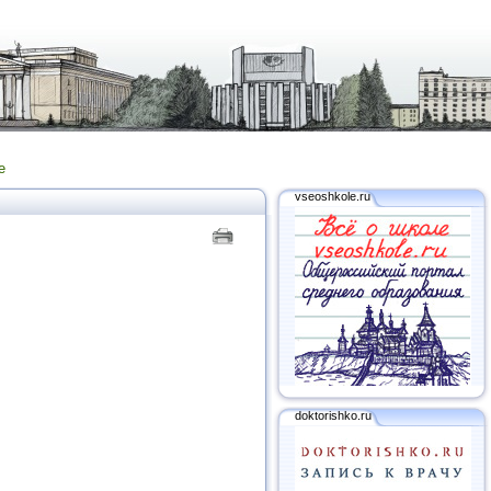
е
vseoshkole.ru
doktorishko.ru