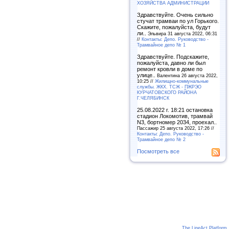
ХОЗЯЙСТВА АДМИНИСТРАЦИИ
Здравствуйте. Очень сильно
стучат трамваи по ул Горького.
Скажите, пожалуйста, будут
ли..
Эльвира 31 августа 2022, 06:31
//
Контакты: Депо. Руководство -
Трамвайное депо № 1
Здравствуйте. Подскажите,
пожалуйста, давно ли был
ремонт кровли в доме по
улице..
Валентина 26 августа 2022,
10:25 //
Жилищно-коммунальные
службы. ЖКХ. ТСЖ - ПЖРЭО
КУРЧАТОВСКОГО РАЙОНА
Г.ЧЕЛЯБИНСК
25.08.2022 г. 18:21 остановка
стадион Локомотив, трамвай
N3, бортномер 2034, проехал..
Пассажир 25 августа 2022, 17:26 //
Контакты: Депо. Руководство -
Трамвайное депо № 2
Посмотреть все
The LineAct Platform