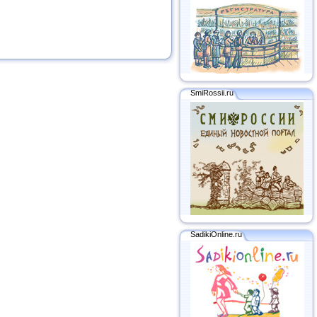
SmiRossii.ru
SadikiOnline.ru