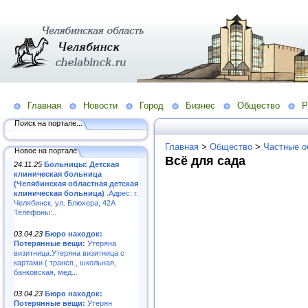
Главная
Новости
Город
Бизнес
Общество
Р
Поиск на портале...
Главная
>
Общество
>
Частные о
Новое на портале
Всё для сада
24.11.25
Больницы: Детская
клиническая больница
(Челябинская областная детская
клиническая больница)
.Адрес: г.
Челябинск, ул. Блюхера, 42А
Телефоны:..
03.04.23
Бюро находок:
Потерянные вещи:
Утеряна
визитница.Утеряна визитница с
картами ( трансп., школьная,
банковская, мед...
03.04.23
Бюро находок:
Потерянные вещи:
Утерян