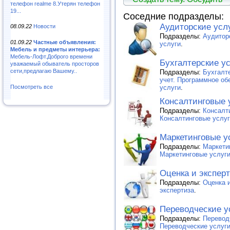
телефон realme 8.Утерян телефон
19...
Соседние подразделы:
Аудиторские усл
08.09.22
Новости
Подразделы:
Аудиторс
01.09.22
Частные объявления:
услуги
.
Мебель и предметы интерьера:
Мебель-Лофт.Доброго времени
Бухгалтерские у
уважаемый обыватель просторов
сети,предлагаю Вашему..
Подразделы:
Бухгалте
учет. Программное об
услуги
.
Посмотреть все
Консалтинговые 
Подразделы:
Консалти
Консалтинговые услу
Маркетинговые у
Подразделы:
Маркетин
Маркетинговые услуг
Оценка и экспер
Подразделы:
Оценка и
экспертиза
.
Переводческие у
Подразделы:
Переводч
Переводческие услуг