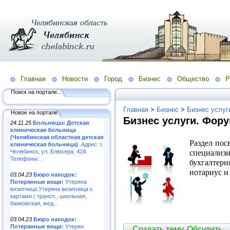
Главная
Новости
Город
Бизнес
Общество
Р
Поиск на портале...
Главная
>
Бизнес
>
Бизнес услуг
Новое на портале
Бизнес услуги. Фору
24.11.25
Больницы: Детская
клиническая больница
(Челябинская областная детская
Раздел по
клиническая больница)
.Адрес: г.
специали
Челябинск, ул. Блюхера, 42А
Телефоны:..
бухгалтер
нотариус и 
03.04.23
Бюро находок:
Потерянные вещи:
Утеряна
визитница.Утеряна визитница с
картами ( трансп., школьная,
банковская, мед...
03.04.23
Бюро находок:
Потерянные вещи:
Утерян
Создать тему. Обсудить